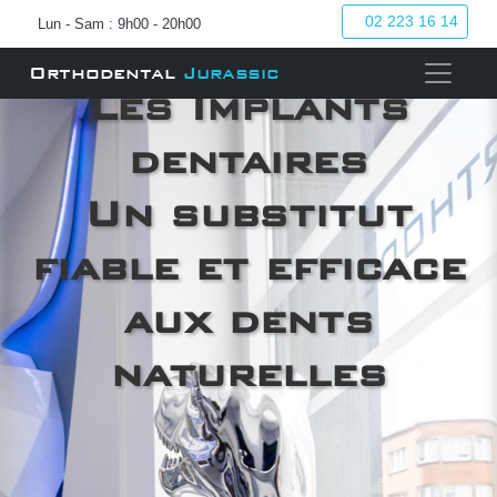
02 223 16 14
Lun - Sam : 9h00 - 20h00
Orthodental
Jurassic
Les Implants
dentaires
Un substitut
fiable et efficace
aux
dents
naturelles